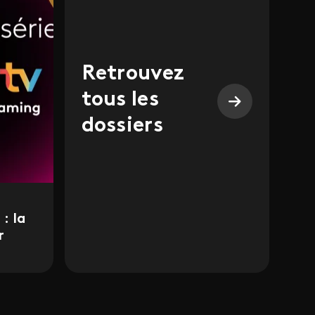
Retrouvez
tous les
dossiers
: la
r