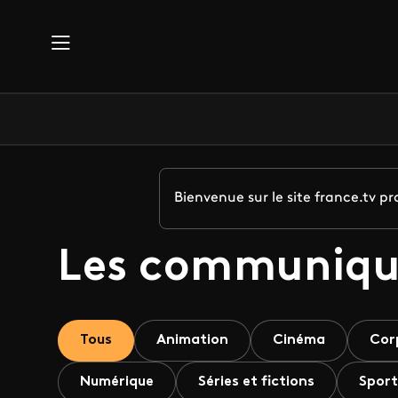
Aller au contenu principal
Bienvenue sur le site france.tv 
Les communiqu
Tous
Animation
Cinéma
Cor
Numérique
Séries et fictions
Sport