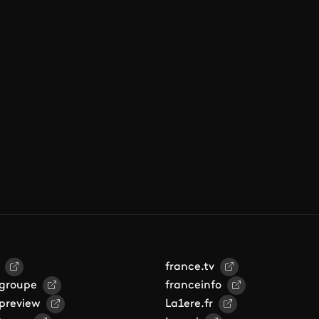
france.tv
 groupe
franceinfo
 preview
La1ere.fr