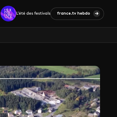
L'été des festivals
france.tv hebdo