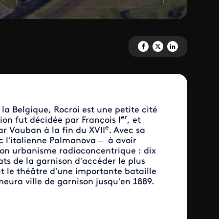
Partagez 'Village 6 : Rocroi / 
Partagez 'Village 6 : Rocr
Partagez 'Village 6 :
la Belgique, Rocroi est une petite cité
er
on fut décidée par François I
, et
e
ar Vauban à la fin du XVII
. Avec sa
ec l’italienne Palmanova – à avoir
t son urbanisme radioconcentrique : dix
ts de la garnison d’accéder le plus
ut le théâtre d’une importante bataille
meura ville de garnison jusqu’en 1889.