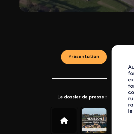
Présentation
Au
fo
ex
fo
co
Le dossier de presse :
ru
ra
le