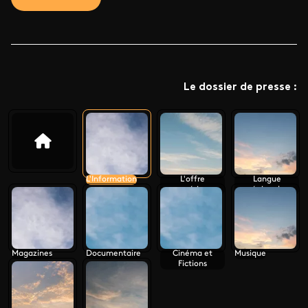
Le dossier de presse :
L'Information
L'offre
Langue
numérique
régionale
Magazines
Documentaire
Cinéma et
Musique
Fictions