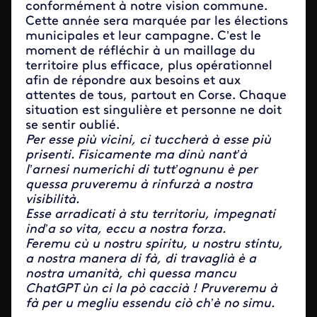
conformément à notre vision commune.
Cette année sera marquée par les élections
municipales et leur campagne. C’est le
moment de réfléchir à un maillage du
territoire plus efficace, plus opérationnel
afin de répondre aux besoins et aux
attentes de tous, partout en Corse. Chaque
situation est singulière et personne ne doit
se sentir oublié.
Per esse più vicini, ci tuccherà à esse più
prisenti. Fisicamente ma dinù nant’à
l’arnesi numerichi di tutt’ognunu è per
quessa pruveremu à rinfurzà a nostra
visibilità.
Esse arradicati à stu territoriu, impegnati
ind’a so vita, eccu a nostra forza.
Feremu cù u nostru spiritu, u nostru stintu,
a nostra manera di fà, di travaglià è a
nostra umanità, chì quessa mancu
ChatGPT ùn ci la pò caccià ! Pruveremu à
fà per u megliu essendu ciò ch’è no simu.