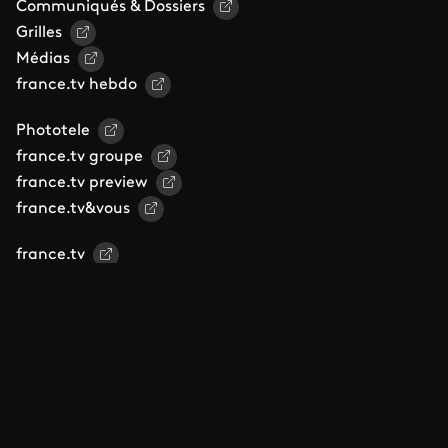
Communiqués & Dossiers
Grilles
Médias
france.tv hebdo
Phototele
france.tv groupe
france.tv preview
france.tv&vous
france.tv
franceinfo
La1ere.fr
Lumni
France 3 Régions