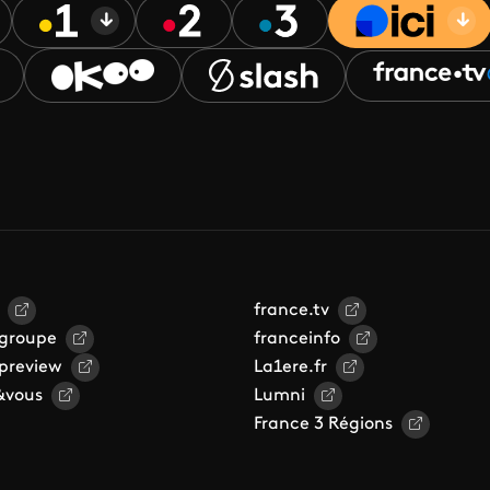
france.tv
 groupe
franceinfo
 preview
La1ere.fr
&vous
Lumni
France 3 Régions