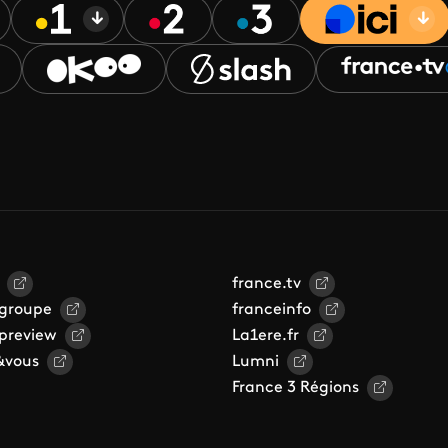
france.tv
 groupe
franceinfo
 preview
La1ere.fr
&vous
Lumni
France 3 Régions