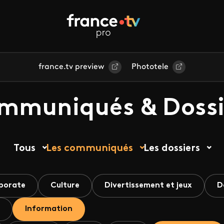
france.tv preview
Phototele
mmuniqués & Dossi
Tous
Les communiqués
Les dossiers
porate
Culture
Divertissement et jeux
D
Information