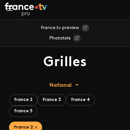
Aller au contenu principal
france.tv preview
Phototele
Grilles
National
france 2
france 3
france 4
france 5
france 2