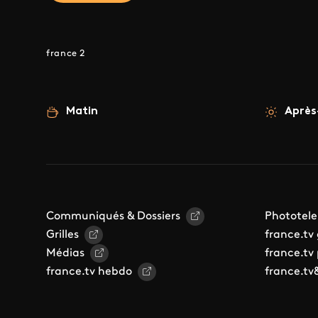
france 2
Matin
Après
Communiqués & Dossiers
Phototele
Grilles
france.tv
Médias
france.tv
france.tv hebdo
france.tv