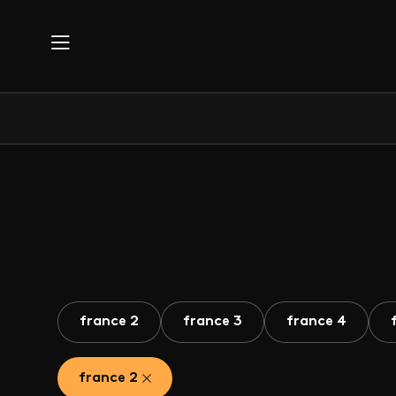
Aller au contenu principal
france 2
france 3
france 4
france 2