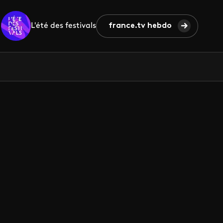
L'été des festivals
france.tv hebdo