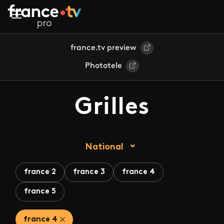
Aller au contenu principal
france.tv preview
Phototele
Grilles
National
france 2
france 3
france 4
france 5
france 4