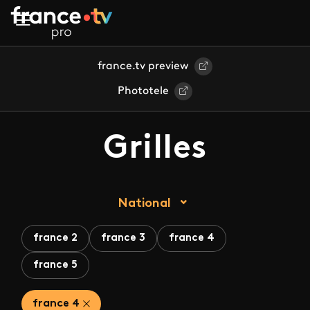
Aller au contenu principal
france.tv preview
Phototele
Grilles
National
france 2
france 3
france 4
france 5
france 4