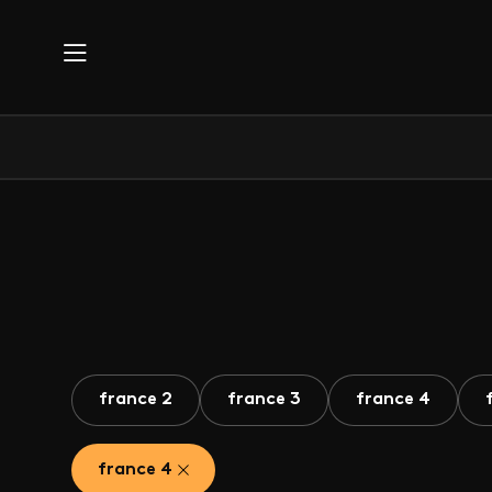
Aller au contenu principal
france 2
france 3
france 4
france 4