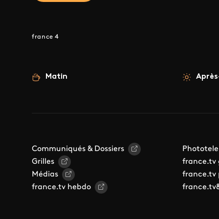
france 4
Matin
Après
Communiqués & Dossiers
Phototele
Grilles
france.tv
Médias
france.tv
france.tv hebdo
france.tv