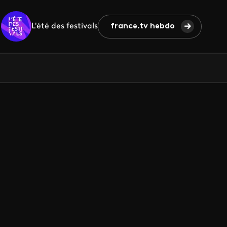
L'été des festivals
france.tv hebdo