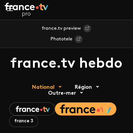
Aller au contenu principal
france.tv preview
Phototele
france.tv hebdo
National
Région
Outre-mer
france 3