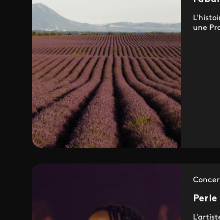
L'histo
une Pr
Concer
Perle
L'artis