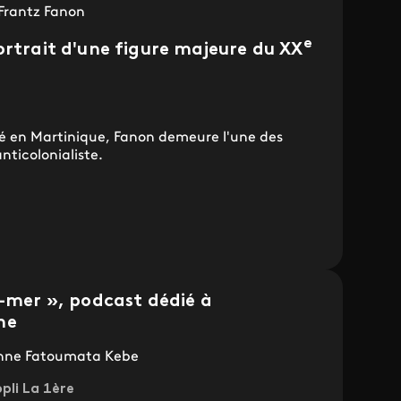
 Frantz Fanon
e
ortrait d'une figure majeure du XX
 né en Martinique, Fanon demeure l'une des
nticolonialiste.
e-mer », podcast dédié à
ne
ienne Fatoumata Kebe
ppli La 1ère