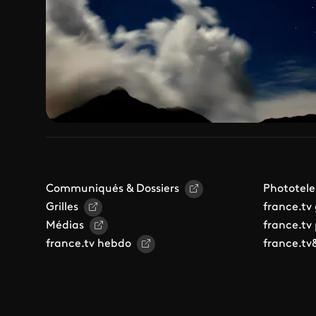
Communiqués & Dossiers
Phototele
Grilles
france.tv
Médias
france.tv
france.tv hebdo
france.tv