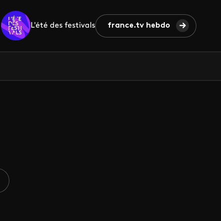
L'été des festivals
france.tv hebdo