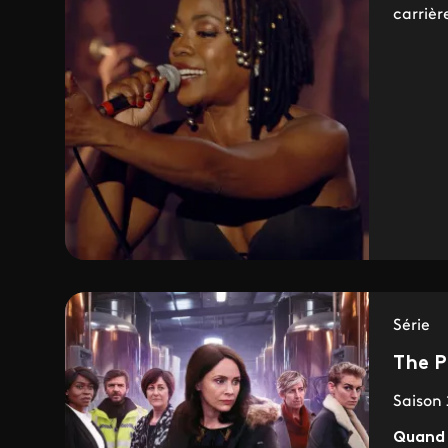
carrièr
Série
The P
Saison 
Quand 