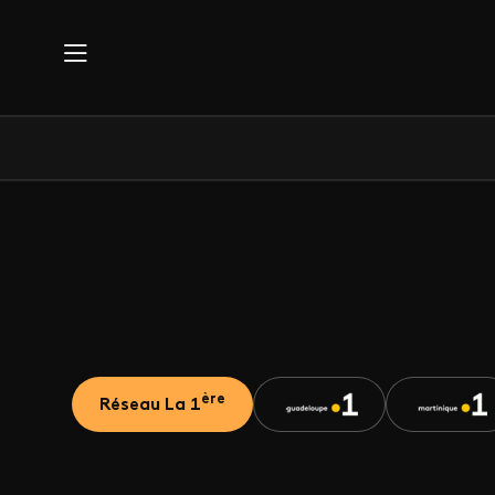
Aller au contenu principal
ère
Réseau La 1