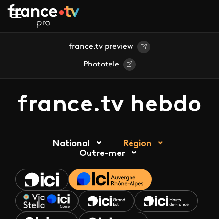
Aller au contenu principal
france.tv preview
Phototele
france.tv hebdo
National
Région
Outre-mer