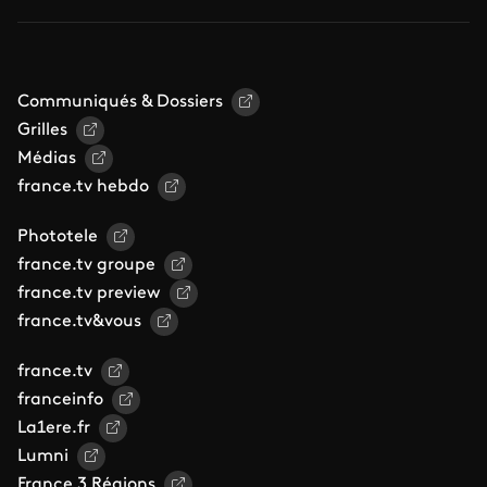
Communiqués & Dossiers
Grilles
Médias
france.tv hebdo
Phototele
france.tv groupe
france.tv preview
france.tv&vous
france.tv
franceinfo
La1ere.fr
Lumni
France 3 Régions