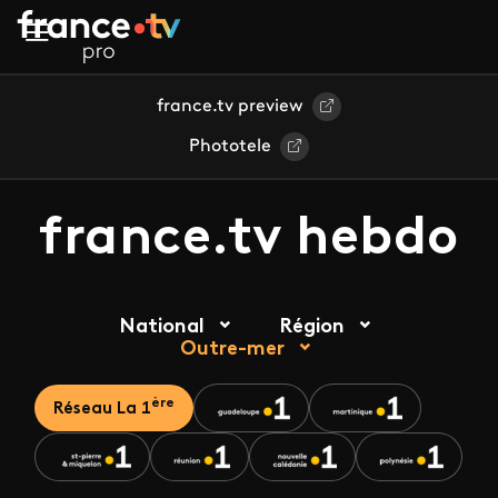
Aller au contenu principal
france.tv preview
Phototele
france.tv hebdo
National
Région
Outre-mer
ère
Réseau La 1