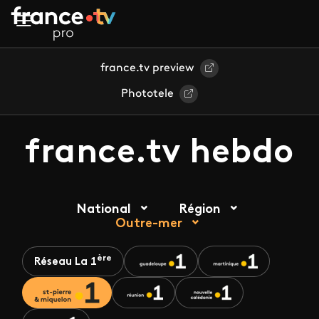
Aller au contenu principal
france.tv preview
Phototele
france.tv hebdo
National
Région
Outre-mer
ère
Réseau La 1