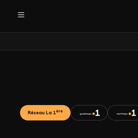
Aller au contenu principal
ère
Réseau La 1