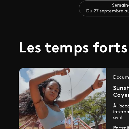
Semain
Du 27 septembre au
Les temps forts
Docume
Sunsh
Caye
À l'occ
interna
avril
Portra