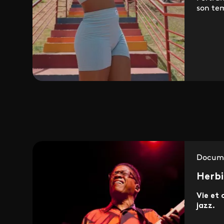
son tem
Docume
Herbi
Vie et 
jazz.