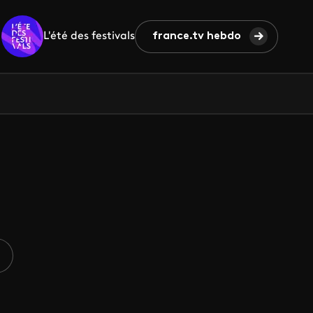
L'été des festivals
france.tv hebdo