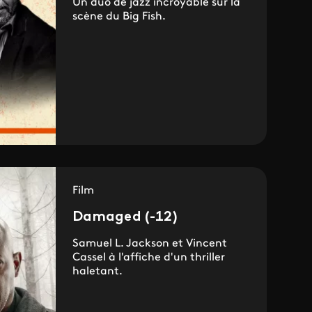
Un duo de jazz incroyable sur la
scène du Big Fish.
Film
Damaged (-12)
Samuel L. Jackson et Vincent
Cassel à l'affiche d'un thriller
haletant.