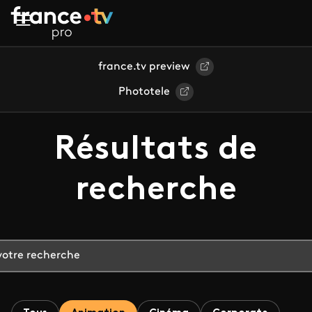
Aller au contenu principal
france.tv preview
Phototele
Résultats de
recherche