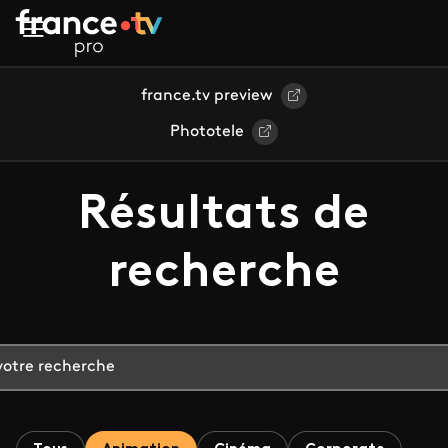
Aller au contenu principal
france.tv preview
Phototele
Résultats de
recherche