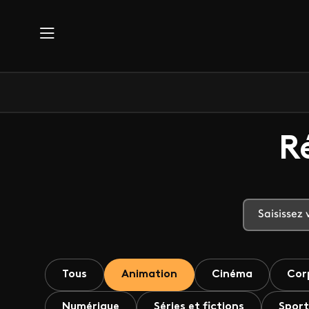
Aller au contenu principal
R
Tous
Animation
Cinéma
Cor
Numérique
Séries et fictions
Sport