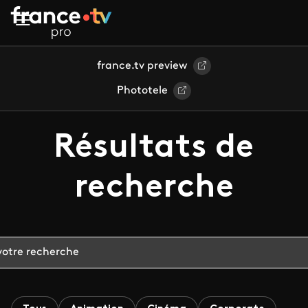
Aller au contenu principal
france.tv preview
Phototele
Résultats de
recherche