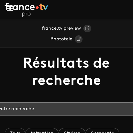
Aller au contenu principal
france.tv preview
Phototele
Résultats de
recherche