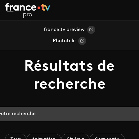
Aller au contenu principal
france.tv preview
Phototele
Résultats de
recherche