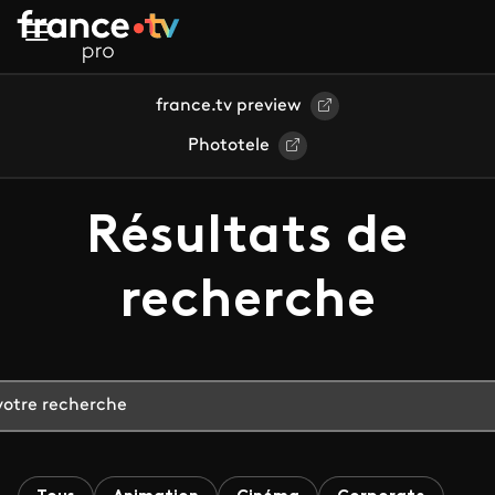
Aller au contenu principal
france.tv preview
Phototele
Résultats de
recherche