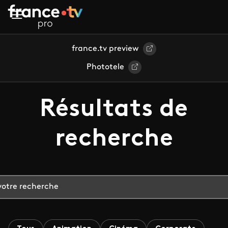
Aller au contenu principal
france.tv preview
Phototele
Résultats de
recherche