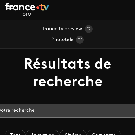
Aller au contenu principal
france.tv preview
Phototele
Résultats de
recherche