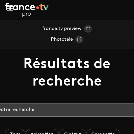
Aller au contenu principal
france.tv preview
Phototele
Résultats de
recherche