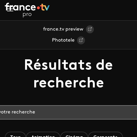
Aller au contenu principal
france.tv preview
Phototele
Résultats de
recherche