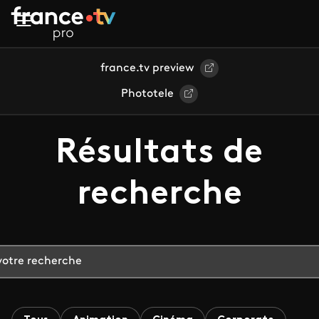
Aller au contenu principal
france.tv preview
Phototele
Résultats de
recherche