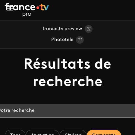
Aller au contenu principal
france.tv preview
Phototele
Résultats de
recherche