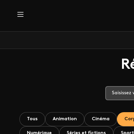
Aller au contenu principal
R
Tous
Animation
Cinéma
Cor
Numérique
Séries et fictions
Sport