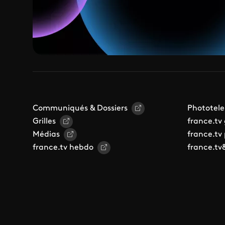
Communiqués & Dossiers
Phototele
Grilles
france.tv
Médias
france.tv
france.tv hebdo
france.tv