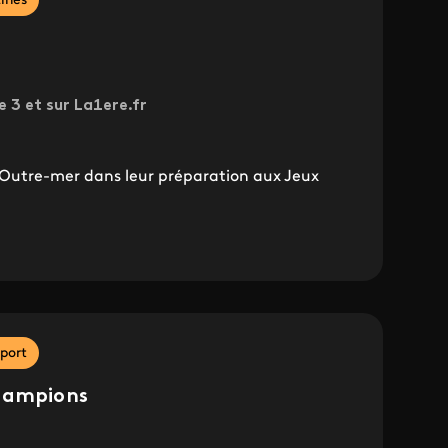
ines
e 3 et sur La1ere.fr
'Outre-mer dans leur préparation aux Jeux
port
champions