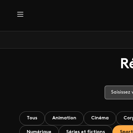
Aller au contenu principal
R
Tous
Animation
Cinéma
Cor
Numérique
Séries et fictions
Sport