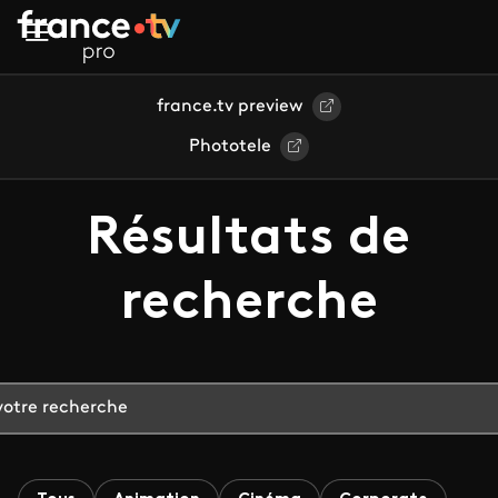
Aller au contenu principal
france.tv preview
Phototele
Résultats de
recherche