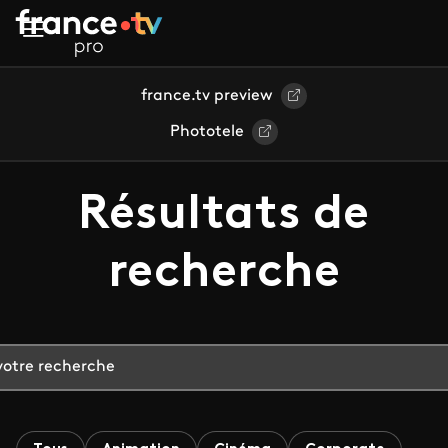
Aller au contenu principal
france.tv preview
Phototele
Résultats de
recherche