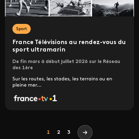
Sport
France Télévisions au rendez-vous du
sport ultramarin
De fin mars à début juillet 2026 sur le Réseau
des 1ère
Sur les routes, les stades, les terrains ou en
pleine mer...
Pagination
Page
Page
Page
1
2
3
Page suivante