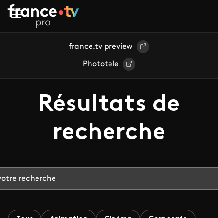
Aller au contenu principal
france.tv preview
Phototele
Résultats de
recherche