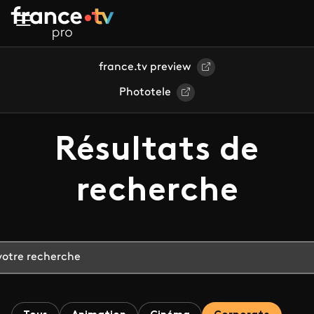
Aller au contenu principal
france.tv preview
Phototele
Résultats de
recherche