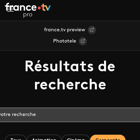
Aller au contenu principal
france.tv preview
Phototele
Résultats de
recherche