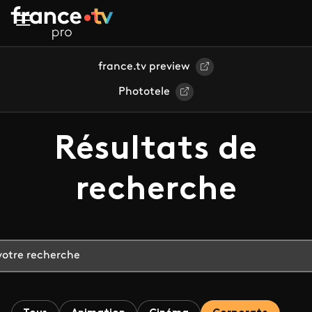
Aller au contenu principal
france.tv preview
Phototele
Résultats de
recherche