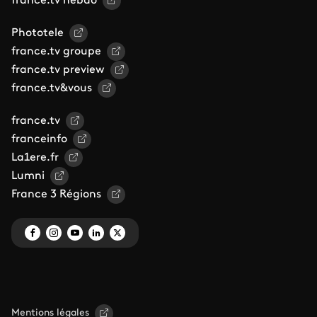
france.tv hebdo
Phototele
france.tv groupe
france.tv preview
france.tv&vous
france.tv
franceinfo
La1ere.fr
Lumni
France 3 Régions
Mentions légales