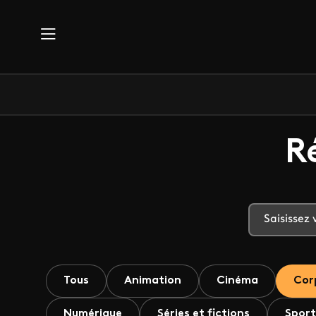
Aller au contenu principal
R
Tous
Animation
Cinéma
Cor
Numérique
Séries et fictions
Sport