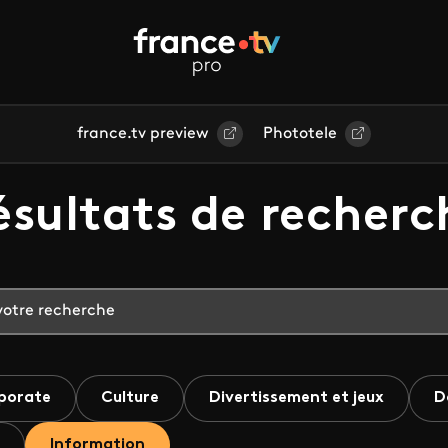
france.tv preview
Phototele
ésultats de recherc
porate
Culture
Divertissement et jeux
D
Information