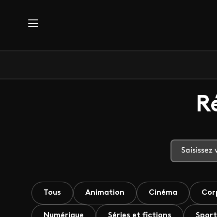
Aller au contenu principal
R
Tous
Animation
Cinéma
Cor
Numérique
Séries et fictions
Sport