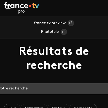
Aller au contenu principal
france.tv preview
Phototele
Résultats de
recherche