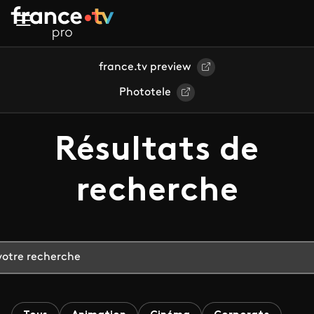
Aller au contenu principal
france.tv preview
Phototele
Résultats de
recherche