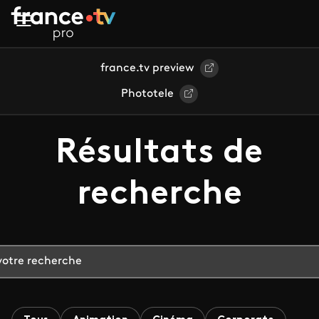
Aller au contenu principal
france.tv preview
Phototele
Résultats de
recherche