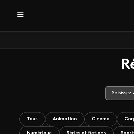
Aller au contenu principal
R
Tous
Animation
Cinéma
Cor
Numérique
Séries et fictions
Sport