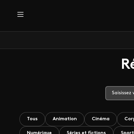
Aller au contenu principal
R
Tous
Animation
Cinéma
Cor
Numérique
Séries et fictions
Sport