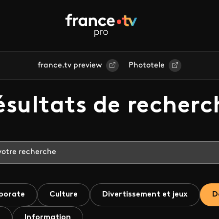
france.tv preview
Phototele
ésultats de recherc
porate
Culture
Divertissement et jeux
D
Information