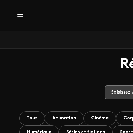
Aller au contenu principal
R
Tous
Animation
Cinéma
Cor
Numérique
Séries et fictions
Sport