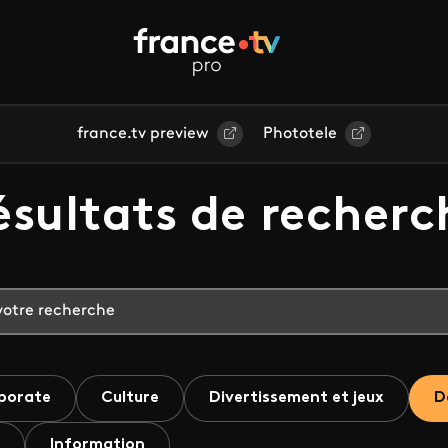
france.tv preview
Phototele
ésultats de recherc
porate
Culture
Divertissement et jeux
D
Information