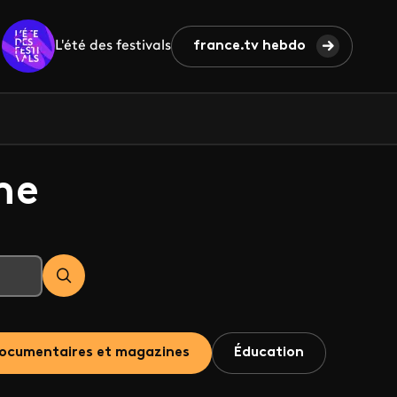
L'été des festivals
france.tv hebdo
he
ocumentaires et magazines
Éducation