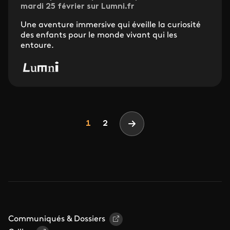
mardi 25 février sur Lumni.fr
Une aventure immersive qui éveille la curiosité
des enfants pour le monde vivant qui les
entoure.
Pagination
Page
Page
1
2
Page suivante
Communiqués & Dossiers