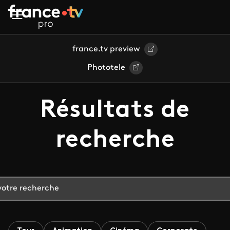
Aller au contenu principal
france.tv preview
Phototele
Résultats de
recherche