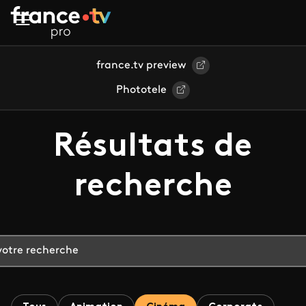
Aller au contenu principal
france.tv preview
Phototele
Résultats de
recherche