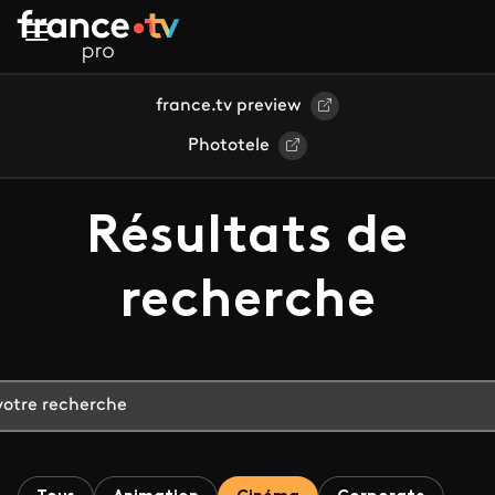
Aller au contenu principal
france.tv preview
Phototele
Résultats de
recherche