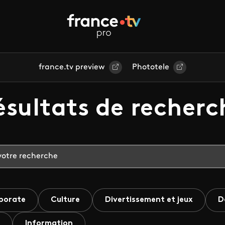
france.tv preview
Phototele
ésultats de recherc
porate
Culture
Divertissement et jeux
D
Information