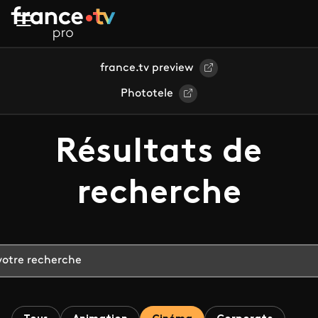
Aller au contenu principal
france.tv preview
Phototele
Résultats de
recherche